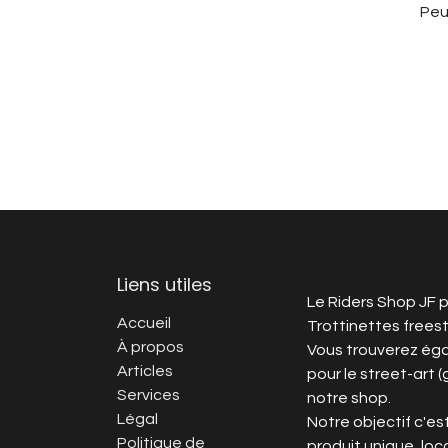
Peu
Liens utiles
Le Riders Shop JF p
Accueil
Trottinettes frees
À propos
Vous trouverez ég
Articles
pour le street-art (
Services
notre shop.
Légal
Notre objectif c'est
Politique de
produit unique, loca