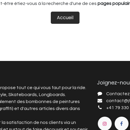
t-être étiez-vous à la recherche d'une de ces
pages populair
Accueil
Joignez-nou
ropose tout ce qui vous faut pour la ride.
Contactez
tyle, Skateboards, Longboards.
c
ontact@jf
alement des bombonnes de peintures
+4
1 79 330
graffiti) et d'autres articles divers dans
 la satisfaction de nos clients via un
l et surtout de faire découvrir et soutenir