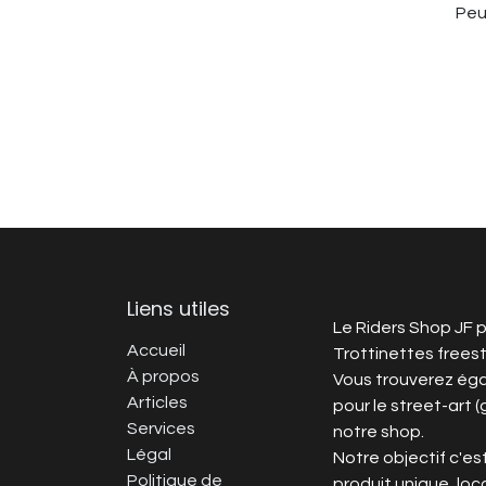
Peu
Liens utiles
Le Riders Shop JF p
Accueil
Trottinettes frees
À propos
Vous trouverez ég
Articles
pour le street-art (
Services
notre shop.
Légal
Notre objectif c'est
Politique de
produit unique, loca