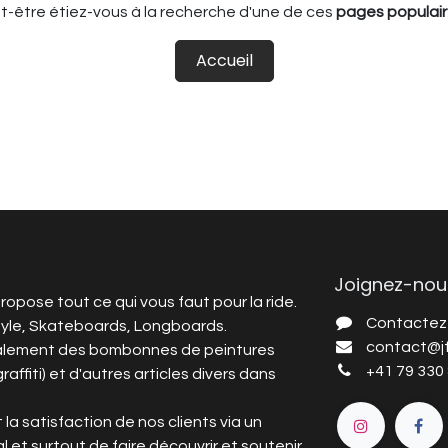
t-être étiez-vous à la recherche d'une de ces
pages populair
Accueil
Joignez-nou
ropose tout ce qui vous faut pour la ride.
Contactez
tyle, Skateboards, Longboards.
c
ontact@jf
alement des bombonnes de peintures
+4
1 79 330
graffiti) et d'autres articles divers dans
 la satisfaction de nos clients via un
l et surtout de faire découvrir et soutenir