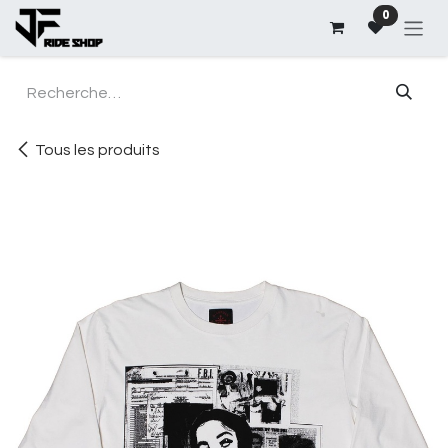
Se rendre au contenu
0
Tous les produits