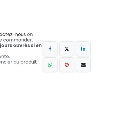
actez-nous
on
le commander.
 jours ouvrés si en
ente.
ncier du produit