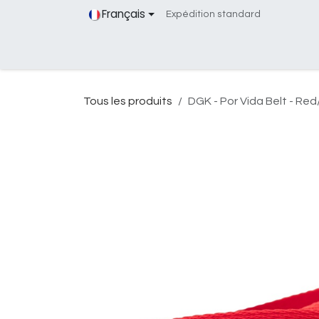
Se rendre au contenu
Français
Expédition standard
Accueil
Produits
Street-art
Services
Tous les produits
DGK - Por Vida Belt - Re