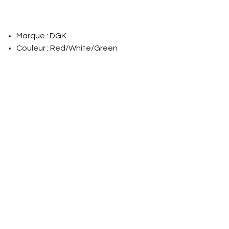
Marque : DGK
Couleur : Red/White/Green
Avis client :
Liens utiles
Le Riders Shop JF p
Accueil
Trottinettes frees
À propos
Vous trouverez ég
Articles
pour le street-art (