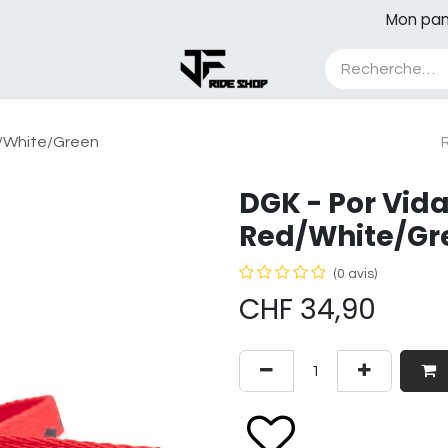
Mon pan
A propos
Blog
Cours
Contest
d/White/Green
DGK - Por Vida
Red/White/Gr
(0 avis)
CHF
34,90